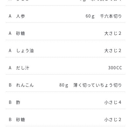
A 人参
60ｇ 千六本切り
A 砂糖
大さじ２
A しょう油
大さじ２
A だし汁
300CC
B れんこん
80ｇ 薄く切っていちょう切り
B 酢
小さじ４
B 砂糖
小さじ２