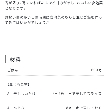
雪が降り、寒くなればなるほど甘みが増し、おいしい女池菜
となります。
お祝い事の多いこの時期に女池菜のちらし混ぜご飯を作っ
てみてはいかがでしょうか。
材料
ごはん
600ｇ
【混ぜる具材】
A 干ししいたけ
4～5枚 水で戻してスライス
A ひじき
8ｇ 水で戻しておく